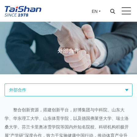
EN
外部合作
外部合作
整合创新资源，搭建创新平台，好博集团与中科院、山东大
学、华东理工大学、山东体育学院，以及德国弗莱堡大学、瑞士洛
桑大学、芬兰卡里奥冰雪学院等国内外知名院校、科研机构积极开
展“产学研”深度合作，致力于实施健康中国行动，推动体育产业升