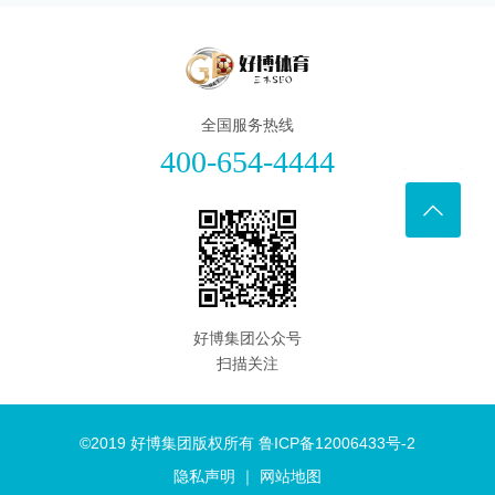
全国服务热线
400-654-4444
好博集团公众号
扫描关注
©2019 好博集团版权所有 鲁ICP备12006433号-2
隐私声明
｜
网站地图