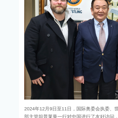
2024年12月9日至11日，国际奥委会执
部主管坦普莱曼一行对中国进行了友好访问