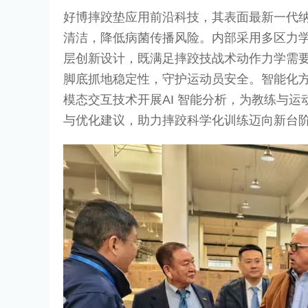
好博摔跤垫应用前沿科技，其表面最新一代
清洁，降低病菌传播风险。内部采用多区力
层创新设计，既满足摔跤技战术动作力学需
脚底抓地稳定性，守护运动员安全。智能化
模态交互技术开展AI 智能分析，为教练与
与优化建议，助力摔跤科学化训练迈向新台