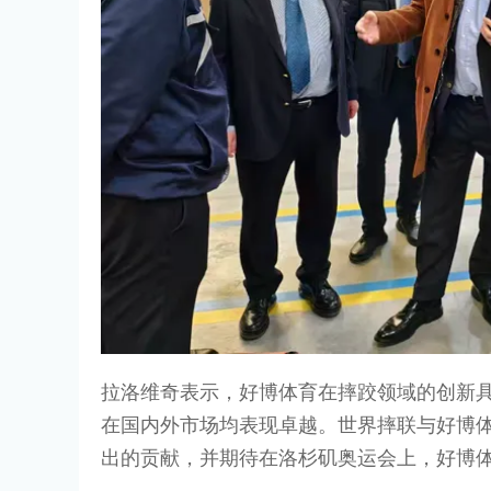
拉洛维奇表示，好博体育在摔跤领域的创新
在国内外市场均表现卓越。世界摔联与好博
出的贡献，并期待在洛杉矶奥运会上，好博