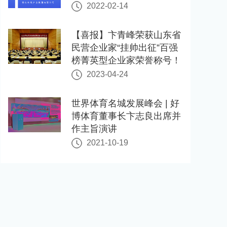
2022-02-14
​【喜报】卞青峰荣获山东省
民营企业家“挂帅出征”百强
榜菁英型企业家荣誉称号！
2023-04-24
世界体育名城发展峰会 | 好
博体育董事长卞志良出席并
作主旨演讲
2021-10-19