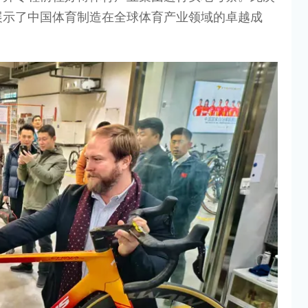
展示了中国体育制造在全球体育产业领域的卓越成