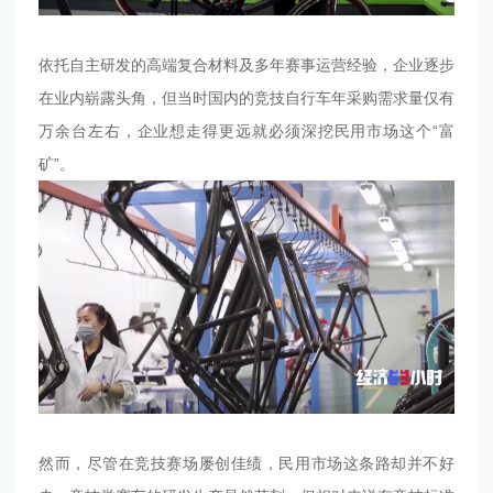
依托自主研发的高端复合材料及多年赛事运营经验，企业逐步
在业内崭露头角，但当时国内的竞技自行车年采购需求量仅有
万余台左右，企业想走得更远就必须深挖民用市场这个“富
矿”。
然而，尽管在竞技赛场屡创佳绩，民用市场这条路却并不好