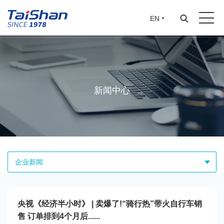
EN
新闻中心
企业新闻
央视《经济半小时》 | 卖爆了!“骑行热”带火自行车销
售 订单排到4个月后......