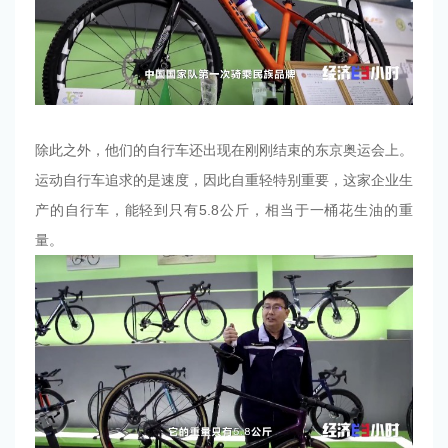
除此之外，他们的自行车还出现在刚刚结束的东京奥运会上。
运动自行车追求的是速度，因此自重轻特别重要，这家企业生
产的自行车，能轻到只有5.8公斤，相当于一桶花生油的重
量。