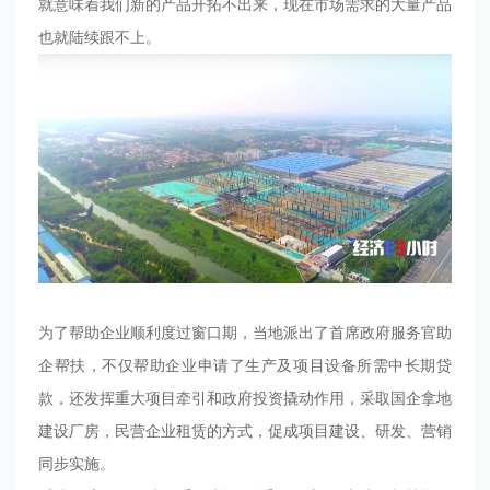
就意味着我们新的产品开拓不出来，现在市场需求的大量产品
也就陆续跟不上。
为了帮助企业顺利度过窗口期，当地派出了首席政府服务官助
企帮扶，不仅帮助企业申请了生产及项目设备所需中长期贷
款，还发挥重大项目牵引和政府投资撬动作用，采取国企拿地
建设厂房，民营企业租赁的方式，促成项目建设、研发、营销
同步实施。