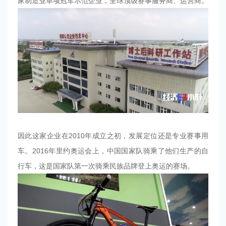
家制造业单项冠军示范企业，全球顶级赛事服务商、运营商。
因此这家企业在2010年成立之初，发展定位还是专业赛事用
车。2016年里约奥运会上，中国国家队骑乘了他们生产的自
行车，这是国家队第一次骑乘民族品牌登上奥运的赛场。