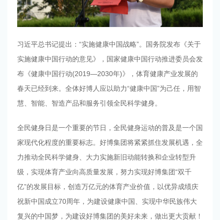
习近平总书记提出：“实施健康中国战略”。国务院发布《关于
实施健康中国行动的意见》，国家健康中国行动推进委员会发
布《健康中国行动(2019—2030年)》，体育健康产业发展的
春天已经到来。全体好博人应以助力“健康中国”为己任，用智
慧、智能、智造产品和服务引领全民科学健身。
全民健身日是一个重要的节日，全民健身运动的普及是一个国
家现代化程度的重要标志。好博集团将紧紧抓住发展机遇，全
力推动全民科学健身、大力实施新旧动能转换和企业转型升
级，实现体育产业向高质量发展，努力实现好博集团“双千
亿”的发展目标，创造万亿元的体育产业价值，以优异成绩庆
祝新中国成立70周年，为建设健康中国、实现中华民族伟大
复兴的中国梦，为建设好博集团的美好未来，做出更大贡献！