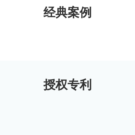
经典案例
授权专利