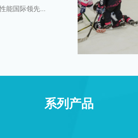
能国际领先...
系列产品