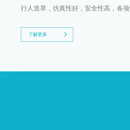
行人造草，仿真性好，安全性高，各项性
了解更多